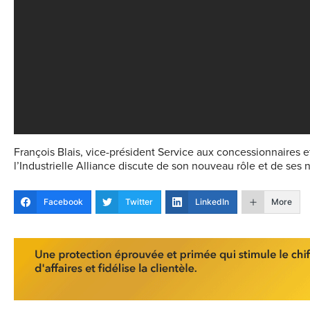
François Blais, vice-président Service aux concessionnaires 
l’Industrielle Alliance discute de son nouveau rôle et de ses 
Facebook
Twitter
LinkedIn
More