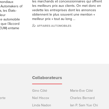
les marchands et concessionnaires qui offrent
 mondiaux
les meilleurs prix aux clients. On met donc en
 Automakers of
vedette les entreprises dont les annonces
 les États-
obtiennent le plus souvent une mention «
leur
meilleur prix » tout au long …
e automobile
 que l’Accord
AFFAIRES AUTOMOBILES
CEUM) entame
Collaborateurs
Gino Côté
Marie-Eve Côté
erte
Niel Hiscox
Charles Bernard
Linda Nadon
Ian P. Sam Yue Chi