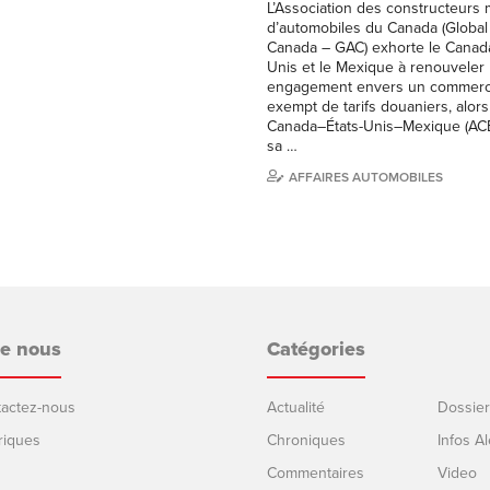
L’Association des constructeurs
d’automobiles du Canada (Global
Canada – GAC) exhorte le Canada,
Unis et le Mexique à renouveler 
engagement envers un commerc
exempt de tarifs douaniers, alors
Canada–États-Unis–Mexique (A
sa …
AFFAIRES AUTOMOBILES
de nous
Catégories
ntactez-nous
Actualité
Dossier
riques
Chroniques
Infos Al
Commentaires
Video