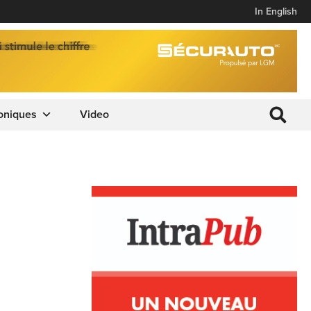
In English
oniques
Video