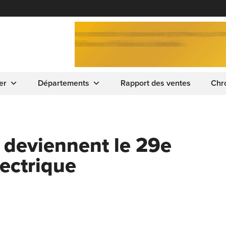
er
Départements
Rapport des ventes
Chr
 deviennent le 29e
lectrique