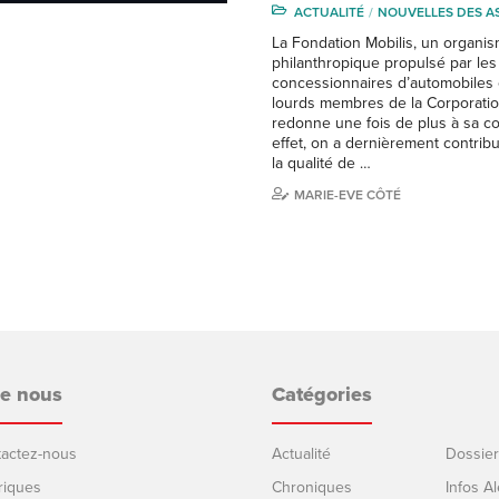
ACTUALITÉ
NOUVELLES DES A
La Fondation Mobilis, un organi
philanthropique propulsé par les
concessionnaires d’automobiles
lourds membres de la Corporatio
redonne une fois de plus à sa 
effet, on a dernièrement contrib
la qualité de …
MARIE-EVE CÔTÉ
de nous
Catégories
ntactez-nous
Actualité
Dossier
riques
Chroniques
Infos Al