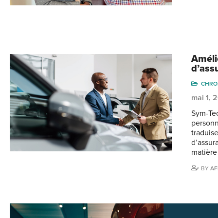
Améli
d’assu
CHRO
mai 1, 
Sym-Tec
personn
traduis
d’assur
matière
BY
AF