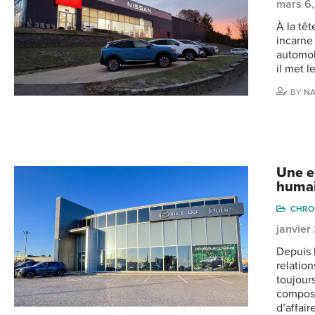
mars 6
À la tê
incarne
automob
il met l
BY
NA
Une en
huma
CHRO
janvier
Depuis 
relatio
toujours
composé
d’affair