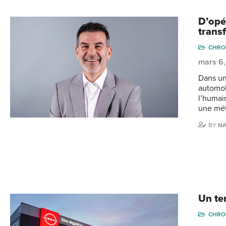
D’opé
trans
CHRO
mars 6
Dans un
automobi
l’humai
une mét
BY
NA
Un te
CHRO