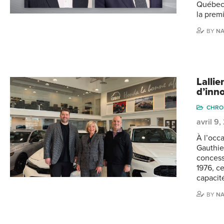
Québec 
la prem
BY
NA
Lallie
d’inn
CHRO
avril 9
À l’occ
Gauthier
concess
1976, ce
capacit
BY
NA