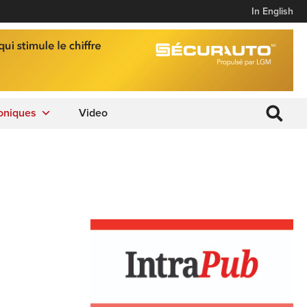
In English
oniques
Video