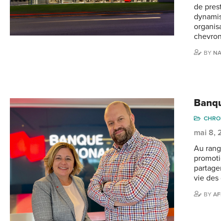
de pres
dynamis
organis
chevron
BY
NA
Banqu
CHRO
mai 8,
Au rang 
promotio
partager
vie des
BY
AF