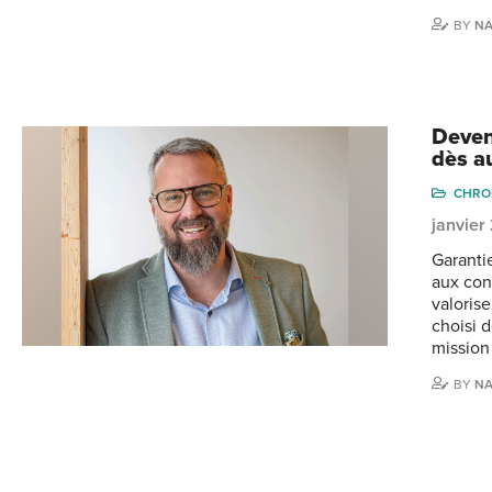
BY
NA
Deven
dès au
CHRO
janvier
Garanti
aux con
valoris
choisi 
mission
BY
NA