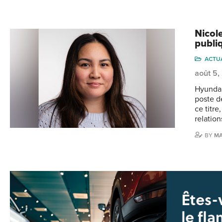
Nicol
publi
ACTU
août 5
Hyundai
poste d
ce titr
relatio
BY
MA