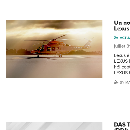
Un no
Lexus
ACTU
juillet 
Lexus é
LEXUS Fl
hélicop
LEXUS F
BY
MA
DAS T