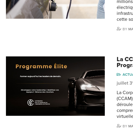
millions
électri
infrastr
cette s
BY
MA
La CC
Progr
ACTU
juillet 
La Corp
(CCAM) 
déroule
compren
virtuell
BY
MA