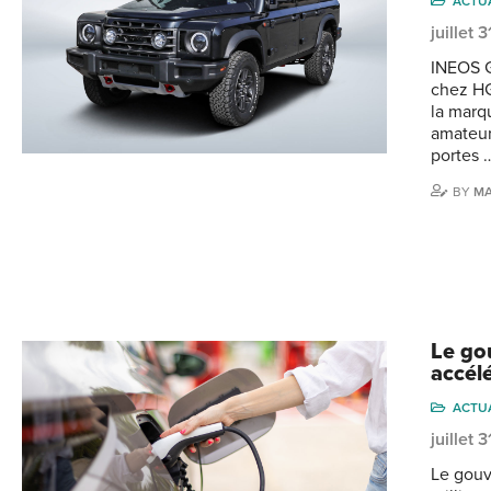
ACTU
juillet 
INEOS G
chez HG
la marq
amateur
portes 
BY
MA
Le go
accélé
ACTU
juillet 
Le gouv