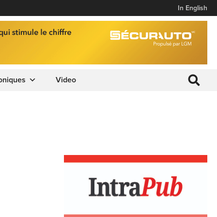
In English
oniques
Video