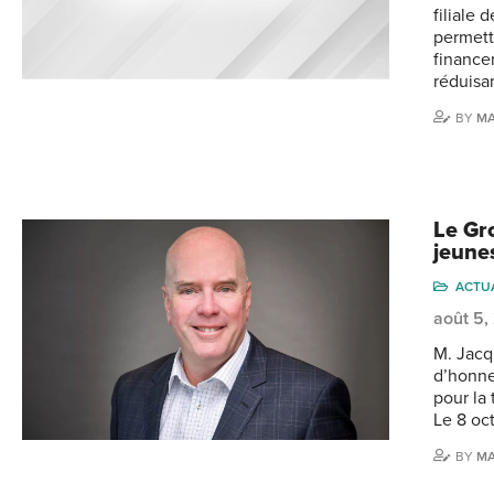
filiale
permett
finance
réduisa
BY
MA
Le Gr
jeune
ACTU
août 5
M. Jacqu
d’honne
pour la
Le 8 oc
BY
MA