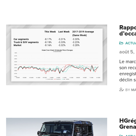
Rappo
d’occ
ACTU
août 5
Le marc
son rec
enregis
déclin 
BY
MA
HGrég
Grena