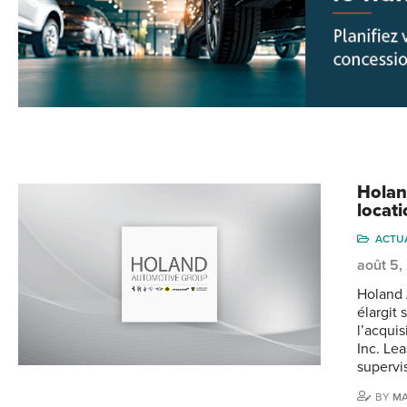
Holan
locati
ACTU
août 5
Holand 
élargit
l’acquis
Inc. Le
supervi
BY
MA