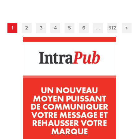
1
2
3
4
5
6
…
512
Next
Page