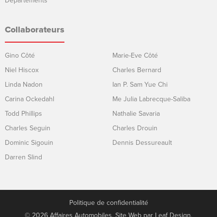
Départements
Collaborateurs
Gino Côté
Marie-Eve Côté
Niel Hiscox
Charles Bernard
Linda Nadon
Ian P. Sam Yue Chi
Carina Ockedahl
Me Julia Labrecque-Saliba
Todd Phillips
Nathalie Savaria
Charles Seguin
Charles Drouin
Dominic Sigouin
Dennis Dessureault
Darren Slind
Politique de confidentialité
© 2026 Affaires Automobiles. Site Web par
Leaf Design
.