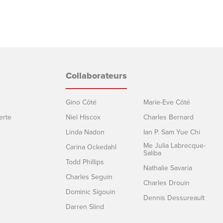
Collaborateurs
Gino Côté
Marie-Eve Côté
erte
Niel Hiscox
Charles Bernard
Linda Nadon
Ian P. Sam Yue Chi
Me Julia Labrecque-
Carina Ockedahl
Saliba
Todd Phillips
Nathalie Savaria
Charles Seguin
Charles Drouin
Dominic Sigouin
Dennis Dessureault
Darren Slind