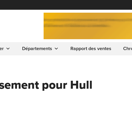
er
Départements
Rapport des ventes
Chr
ssement pour Hull