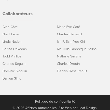
Collaborateurs
Gino Côté
Marie-Eve Côté
Niel Hiscox
Charles Bernard
Linda Nadon
Ian P. Sam Yue Chi
Carina Ockedahl
Me Julia Labrecque-Saliba
Todd Phillips
Nathalie Savaria
Charles Seguin
Charles Drouin
Dominic Sigouin
Dennis Dessureault
Darren Slind
Politique de confidentialité
© 2026 Affaires Automobiles. Site Web par
Leaf Design
.