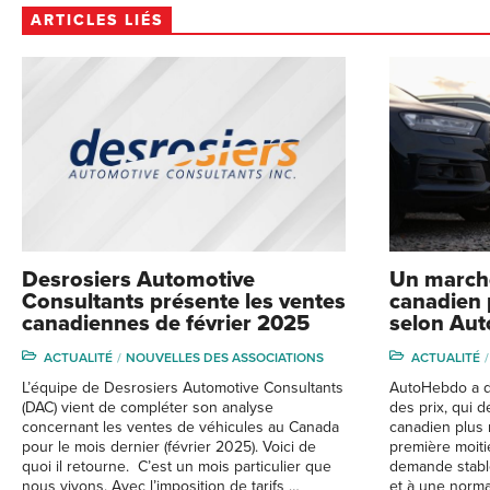
ARTICLES LIÉS
Desrosiers Automotive
Un march
Consultants présente les ventes
canadien 
canadiennes de février 2025
selon Au
ACTUALITÉ
NOUVELLES DES ASSOCIATIONS
ACTUALITÉ
L’équipe de Desrosiers Automotive Consultants
AutoHebdo a dé
(DAC) vient de compléter son analyse
des prix, qui 
concernant les ventes de véhicules au Canada
canadien plus 
pour le mois dernier (février 2025). Voici de
première moit
quoi il retourne. C’est un mois particulier que
demande stable
nous vivons. Avec l’imposition de tarifs …
et à une norma