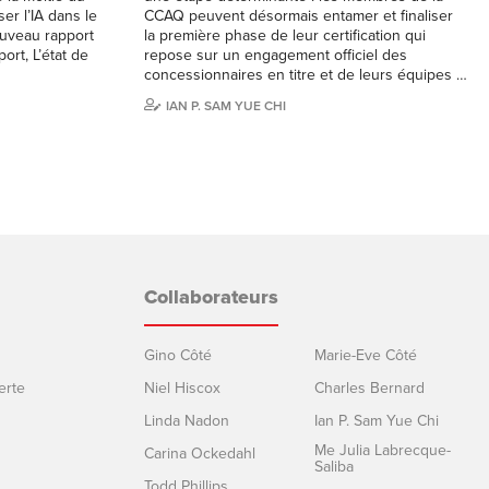
er l’IA dans le
CCAQ peuvent désormais entamer et finaliser
ouveau rapport
la première phase de leur certification qui
ort, L’état de
repose sur un engagement officiel des
concessionnaires en titre et de leurs équipes …
IAN P. SAM YUE CHI
Collaborateurs
Gino Côté
Marie-Eve Côté
erte
Niel Hiscox
Charles Bernard
Linda Nadon
Ian P. Sam Yue Chi
Me Julia Labrecque-
Carina Ockedahl
Saliba
Todd Phillips