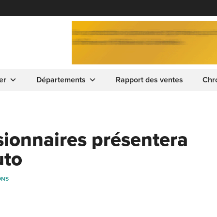
er
Départements
Rapport des ventes
Chr
sionnaires présentera
uto
ONS