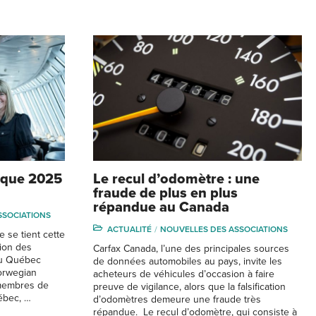
oque 2025
Le recul d’odomètre : une
fraude de plus en plus
répandue au Canada
SSOCIATIONS
ACTUALITÉ
NOUVELLES DES ASSOCIATIONS
e se tient cette
tion des
Carfax Canada, l’une des principales sources
du Québec
de données automobiles au pays, invite les
orwegian
acheteurs de véhicules d’occasion à faire
 membres de
preuve de vigilance, alors que la falsification
ébec, …
d’odomètres demeure une fraude très
répandue. Le recul d’odomètre, qui consiste à