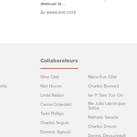
diminuer le …
MARIE-EVE CÔTÉ
Collaborateurs
Gino Côté
Marie-Eve Côté
erte
Niel Hiscox
Charles Bernard
Linda Nadon
Ian P. Sam Yue Chi
Me Julia Labrecque-
Carina Ockedahl
Saliba
Todd Phillips
Nathalie Savaria
Charles Seguin
Charles Drouin
Dominic Sigouin
Dennis Dessureault