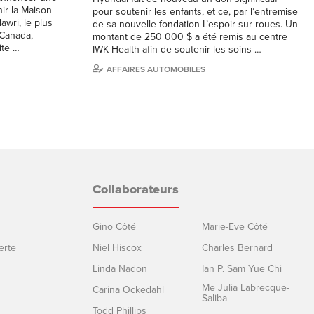
nir la Maison
pour soutenir les enfants, et ce, par l’entremise
wri, le plus
de sa nouvelle fondation L’espoir sur roues. Un
 Canada,
montant de 250 000 $ a été remis au centre
ite …
IWK Health afin de soutenir les soins …
AFFAIRES AUTOMOBILES
Collaborateurs
Gino Côté
Marie-Eve Côté
erte
Niel Hiscox
Charles Bernard
Linda Nadon
Ian P. Sam Yue Chi
Me Julia Labrecque-
Carina Ockedahl
Saliba
Todd Phillips