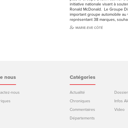
initiative nationale visant à soute
Ronald McDonald. Le Groupe Dila
important groupe automobile au
représentant 38 marques, souha
MARIE-EVE CÔTÉ
de nous
Catégories
ntactez-nous
Actualité
Dossier
riques
Chroniques
Infos Al
Commentaires
Video
Départements