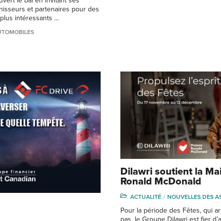
vert le bal en invitant ses
isseurs et partenaires pour des
plus intéressants …
UTOMOBILES
Dilawri soutient la Ma
Ronald McDonald
ACTUALITÉ
NOUVELLES DES A
Pour la période des Fêtes, qui ar
pas, le Groupe Dilawri est fier 