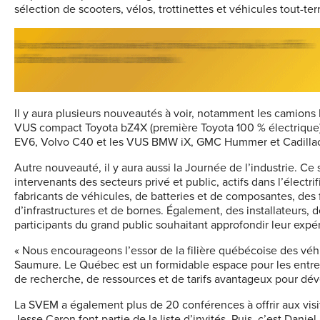
sélection de scooters, vélos, trottinettes et véhicules tout-ter
Il y aura plusieurs nouveautés à voir, notamment les camions 
VUS compact Toyota bZ4X (première Toyota 100 % électrique), 
EV6, Volvo C40 et les VUS BMW iX, GMC Hummer et Cadillac 
Autre nouveauté, il y aura aussi la Journée de l’industrie. Ce
intervenants des secteurs privé et public, actifs dans l’électri
fabricants de véhicules, de batteries et de composantes, des 
d’infrastructures et de bornes. Également, des installateurs, d
participants du grand public souhaitant approfondir leur expé
« Nous encourageons l’essor de la filière québécoise des véh
Saumure. Le Québec est un formidable espace pour les entrepr
de recherche, de ressources et de tarifs avantageux pour déve
La SVEM a également plus de 20 conférences à offrir aux visi
Jesse Caron font partie de la liste d’invités. Puis, c’est Dan