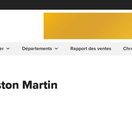
er
Départements
Rapport des ventes
Chr
ston Martin