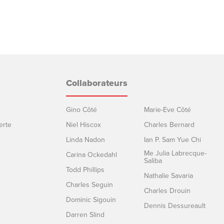
Collaborateurs
Gino Côté
Marie-Eve Côté
erte
Niel Hiscox
Charles Bernard
Linda Nadon
Ian P. Sam Yue Chi
Me Julia Labrecque-
Carina Ockedahl
Saliba
Todd Phillips
Nathalie Savaria
Charles Seguin
Charles Drouin
Dominic Sigouin
Dennis Dessureault
Darren Slind