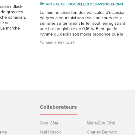
ACTUALITÉ
NOUVELLES DES ASSOCIATIONS
nadian Black
x de gros des
Le marché canadien des véhicules d’occasion
rché canadien.
de gros a poursuivi son recul au cours de la
ine se
semaine se terminant le 1er août, enregistrant
. Le marché
une baisse globale de 0,16 %. Bien que le
rythme du déclin soit moins prononcé que la …
MARIE-EVE CÔTÉ
Collaborateurs
Gino Côté
Marie-Eve Côté
erte
Niel Hiscox
Charles Bernard