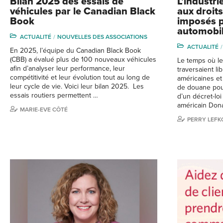
Bilan 2025 des essais de
L’industri
véhicules par le Canadian Black
aux droit
Book
imposés p
automobi
ACTUALITÉ
NOUVELLES DES ASSOCIATIONS
ACTUALITÉ
En 2025, l’équipe du Canadian Black Book
(CBB) a évalué plus de 100 nouveaux véhicules
Le temps où le
afin d’analyser leur performance, leur
traversaient li
compétitivité et leur évolution tout au long de
américaines et
leur cycle de vie. Voici leur bilan 2025. Les
de douane pourr
essais routiers permettent …
d’un décret-loi
américain Don
MARIE-EVE CÔTÉ
PERRY LEFK