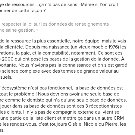
ge de ressources… ça n’a pas de sens ! Même si l’on croit
onner de cette façon ?
e respecter la loi sur les données de renseignements
ne saine gestion. »
 de la ressource la plus essentielle, notre équipe, mais je vais
la clientèle. Depuis ma naissance (un vieux modèle 1976) les
ations, la paie, et la comptabilité, notamment. Ce sont ces
2000 qui ont posé les bases de la gestion de la donnée. À
portante. Nous n’avions pas la connaissance et on s’est gardé
ne science complexe avec des termes de grande valeur au
suels.
, l’écosystème n’est pas fonctionnel, la base de données est
à tout le problème ! Nous devrions avoir une seule base de
tre comme le dentiste qui n’a qu’une seule base de données,
t jouer dans sa base de données sont ces 3 réceptionnistes
 les clients. Il n’y a pas de compagnie externe qui vient se
ne partie de la liste client et mettre ça dans un autre CRM
 les rendez-vous, c’est toujours Gisèle, Nicole ou Pierre, les
ns.