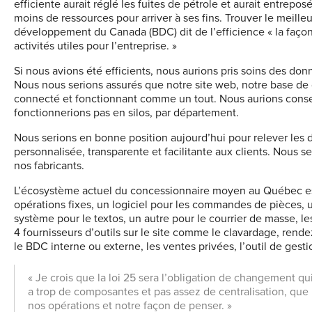
efficiente aurait réglé les fuites de pétrole et aurait entreposé 
moins de ressources pour arriver à ses fins. Trouver le meille
développement du Canada (BDC) dit de l’efficience « la faço
activités utiles pour l’entreprise. »
Si nous avions été efficients, nous aurions pris soins des don
Nous nous serions assurés que notre site web, notre base d
connecté et fonctionnant comme un tout. Nous aurions conser
fonctionnerions pas en silos, par département.
Nous serions en bonne position aujourd’hui pour relever les dé
personnalisée, transparente et facilitante aux clients. Nous s
nos fabricants.
L’écosystème actuel du concessionnaire moyen au Québec est
opérations fixes, un logiciel pour les commandes de pièces, 
système pour le textos, un autre pour le courrier de masse, le
4 fournisseurs
d’outils sur le site comme le clavardage, rendez
le BDC interne ou externe, les ventes privées, l’outil de gest
« Je crois que la loi 25 sera l’obligation de changement qui
a trop de composantes et pas assez de centralisation, que 
nos opérations et notre façon de penser. »