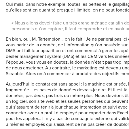
Oui mais, dans notre exemple, toutes les pertes et le gaspilla
qu’elles sont en quantité presque illimitée, on ne peut foncti
« Nous allons devoir faire un très grand ménage car afin d
personnels qu’on capture, il faut comprendre et en avoir u
Eh bien, oui, M. Tartempion… on le fait ! Je ne parlerai pas ici
vous parler de la donnée, de l’information qu’on possède sur 
DMS ont fait leur apparition et ont commencé à gérer les opér
dealer management system (DMS) et les CRM vers les années 
l’époque, vous vous en doutez, la donnée n’était pas trop im
de nous enseigner. Au contraire, le marketing est devenu u
Scrabble. Alors on à commencer à produire des objectifs men
Aujourd’hui le constat est sans appel : la machine est brisée
fragmentée. Les bases de données devrais-je dire. Et il est l
données, pas deux, pas trois ou même plus. Nous devrions ê
un logiciel, son site web et les seules personnes qui peuven
qui s’assurent de tenir à jour chaque interaction et suivi avec
connecter avec un profil d’employé pour exporter dans Excel u
pour les appeler… Il n’y a pas de compagnie externe qui valide
3 mêmes employés qui s’assurent de ne pas créer de doublo