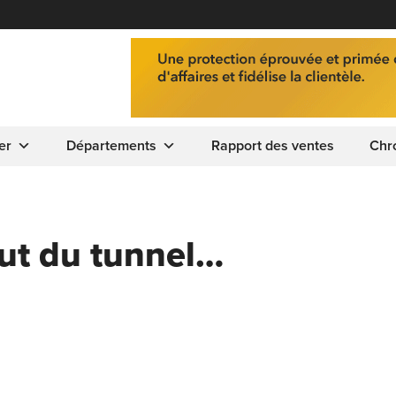
er
Départements
Rapport des ventes
Chr
out du tunnel…