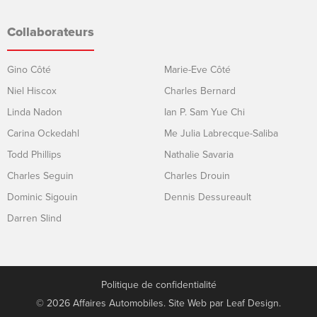
Collaborateurs
Gino Côté
Marie-Eve Côté
Niel Hiscox
Charles Bernard
Linda Nadon
Ian P. Sam Yue Chi
Carina Ockedahl
Me Julia Labrecque-Saliba
Todd Phillips
Nathalie Savaria
Charles Seguin
Charles Drouin
Dominic Sigouin
Dennis Dessureault
Darren Slind
Politique de confidentialité
© 2026 Affaires Automobiles. Site Web par
Leaf Design
.