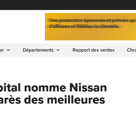
er
Départements
Rapport des ventes
Chr
ital nomme Nissan
rès des meilleures