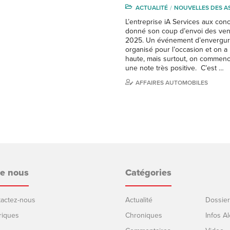
ACTUALITÉ
NOUVELLES DES A
L’entreprise iA Services aux con
donné son coup d’envoi des ven
2025. Un événement d’envergur
organisé pour l’occasion et on a 
haute, mais surtout, on commenc
une note très positive. C’est …
AFFAIRES AUTOMOBILES
de nous
Catégories
ntactez-nous
Actualité
Dossier
riques
Chroniques
Infos Al