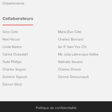
Départements
Collaborateurs
Gino Côté
Marie-Eve Côté
Niel Hiscox
Charles Bernard
Linda Nadon
Ian P. Sam Yue Chi
Carina Ockedahl
Me Julia Labrecque-Saliba
Todd Phillips
Nathalie Savaria
Charles Seguin
Charles Drouin
Dominic Sigouin
Dennis Dessureault
Darren Slind
Politique de confidentialité