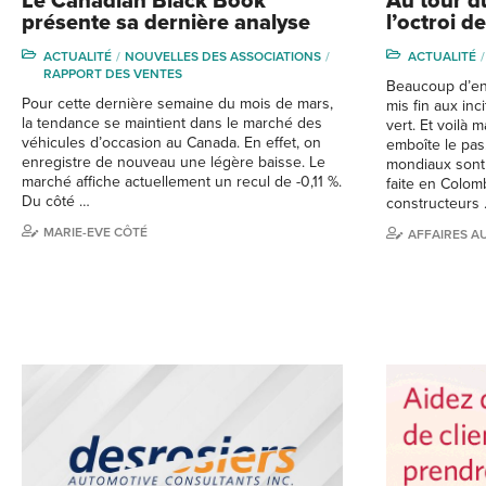
Le Canadian Black Book
Au tour d
présente sa dernière analyse
l’octroi d
ACTUALITÉ
NOUVELLES DES ASSOCIATIONS
ACTUALITÉ
RAPPORT DES VENTES
Beaucoup d’en
Pour cette dernière semaine du mois de mars,
mis fin aux inc
la tendance se maintient dans le marché des
vert. Et voilà 
véhicules d’occasion au Canada. En effet, on
emboîte le pas
enregistre de nouveau une légère baisse. Le
mondiaux sont
marché affiche actuellement un recul de -0,11 %.
faite en Colom
Du côté …
constructeurs
MARIE-EVE CÔTÉ
AFFAIRES A