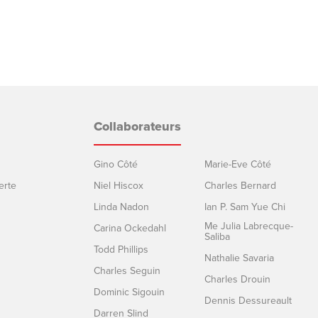
Collaborateurs
Gino Côté
Marie-Eve Côté
erte
Niel Hiscox
Charles Bernard
Linda Nadon
Ian P. Sam Yue Chi
Me Julia Labrecque-
Carina Ockedahl
Saliba
Todd Phillips
Nathalie Savaria
Charles Seguin
Charles Drouin
Dominic Sigouin
Dennis Dessureault
Darren Slind