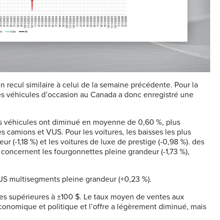
 recul similaire à celui de la semaine précédente. Pour la
des véhicules d’occasion au Canada a donc enregistré une
es véhicules ont diminué en moyenne de 0,60 %, plus
s camions et VUS. Pour les voitures, les baisses les plus
r (-1,18 %) et les voitures de luxe de prestige (-0,98 %). des
 concernent les fourgonnettes pleine grandeur (-1,73 %),
US multisegments pleine grandeur (+0,23 %).
s supérieures à ±100 $. Le taux moyen de ventes aux
économique et politique et l’offre a légèrement diminué, mais