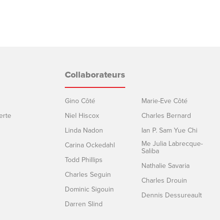
Collaborateurs
Gino Côté
Marie-Eve Côté
erte
Niel Hiscox
Charles Bernard
Linda Nadon
Ian P. Sam Yue Chi
Me Julia Labrecque-
Carina Ockedahl
Saliba
Todd Phillips
Nathalie Savaria
Charles Seguin
Charles Drouin
Dominic Sigouin
Dennis Dessureault
Darren Slind