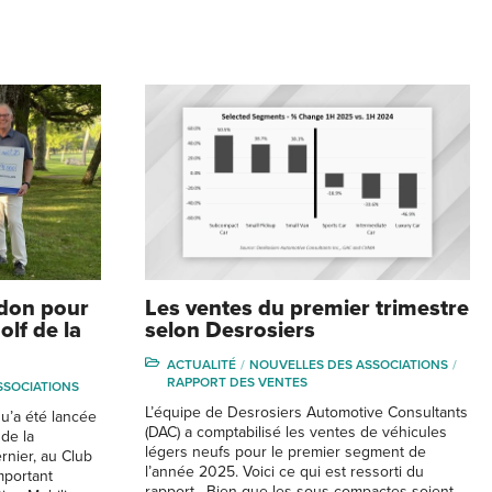
 don pour
Les ventes du premier trimestre
olf de la
selon Desrosiers
ACTUALITÉ
NOUVELLES DES ASSOCIATIONS
RAPPORT DES VENTES
SSOCIATIONS
L’équipe de Desrosiers Automotive Consultants
qu’a été lancée
(DAC) a comptabilisé les ventes de véhicules
 de la
légers neufs pour le premier segment de
rnier, au Club
l’année 2025. Voici ce qui est ressorti du
mportant
rapport. Bien que les sous-compactes soient