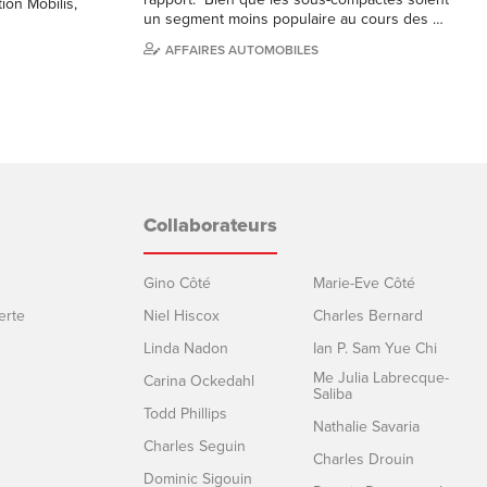
ion Mobilis,
un segment moins populaire au cours des …
AFFAIRES AUTOMOBILES
Collaborateurs
Gino Côté
Marie-Eve Côté
erte
Niel Hiscox
Charles Bernard
Linda Nadon
Ian P. Sam Yue Chi
Me Julia Labrecque-
Carina Ockedahl
Saliba
Todd Phillips
Nathalie Savaria
Charles Seguin
Charles Drouin
Dominic Sigouin