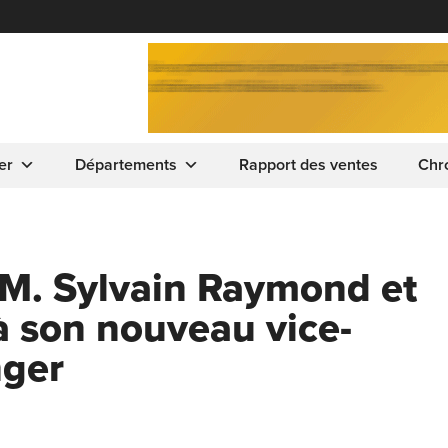
er
Départements
Rapport des ventes
Chr
. Sylvain Raymond et
à son nouveau vice-
nger