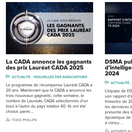
La CADA annonce les gagnants
DSMA publ
des prix Lauréat CADA 2025
d’intelli
2024
ACTUALITÉ
NOUVELLES DES ASSOCIATIONS
ACTUALITÉ
Le programme de récompense Lauréat CADA a
20 ans. Maintenant que la CADA a annoncé les
L’équipe de D
trois nouveaux gagnants, cette semaine, le
son rapport d’i
nombre de Lauréats CADA sélectionnés d’un
trimestre de 2
bout à l’autre du pays totalise 60. Ils ont été
les dernières 
choisis parmi …
présente des i
dynamique de l
TODD PHILLIPS
a conçu …
AFFAIRES A