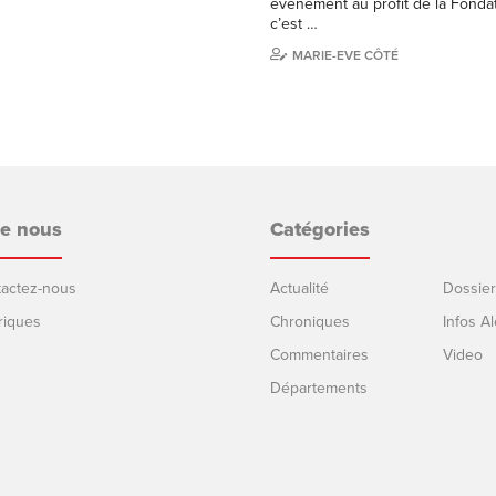
événement au profit de la Fondat
c’est …
MARIE-EVE CÔTÉ
de nous
Catégories
ntactez-nous
Actualité
Dossier
riques
Chroniques
Infos Al
Commentaires
Video
Départements