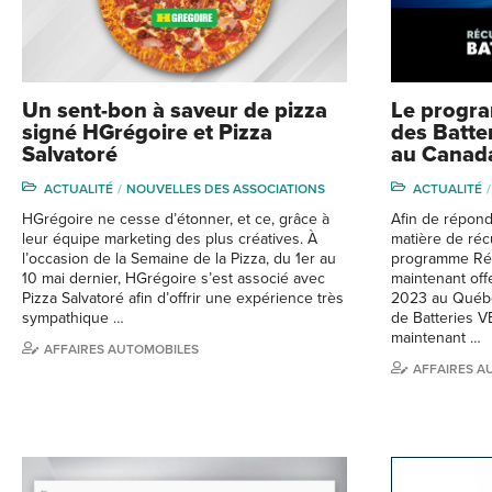
Un sent-bon à saveur de pizza
Le progr
signé HGrégoire et Pizza
des Batter
Salvatoré
au Canad
ACTUALITÉ
NOUVELLES DES ASSOCIATIONS
ACTUALITÉ
HGrégoire ne cesse d’étonner, et ce, grâce à
Afin de répond
leur équipe marketing des plus créatives. À
matière de récu
l’occasion de la Semaine de la Pizza, du 1er au
programme Réc
10 mai dernier, HGrégoire s’est associé avec
maintenant off
Pizza Salvatoré afin d’offrir une expérience très
2023 au Québe
sympathique …
de Batteries VE
maintenant …
AFFAIRES AUTOMOBILES
AFFAIRES A