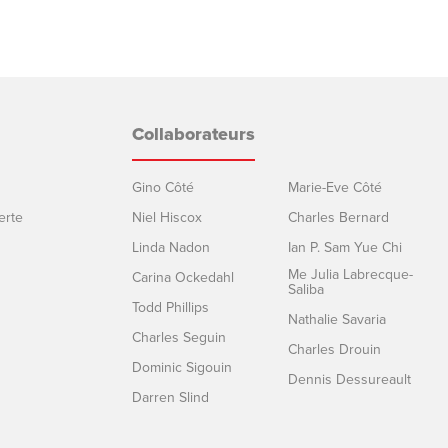
Collaborateurs
Gino Côté
Marie-Eve Côté
erte
Niel Hiscox
Charles Bernard
Linda Nadon
Ian P. Sam Yue Chi
Me Julia Labrecque-
Carina Ockedahl
Saliba
Todd Phillips
Nathalie Savaria
Charles Seguin
Charles Drouin
Dominic Sigouin
Dennis Dessureault
Darren Slind