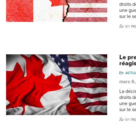
droits 
une gue
sur le 
BY
PE
Le pr
réagi
ACTU
mars 6
La déci
droits 
une gue
sur le 
BY
PE