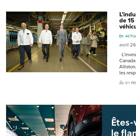
L’indu
de 15
véhic
ACTU
avril 2
L’inves
Canada 
Allisto
les res
BY
PE