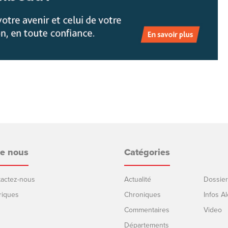
de nous
Catégories
ntactez-nous
Actualité
Dossier
riques
Chroniques
Infos Al
Commentaires
Video
Départements