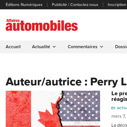
Éditions Numériques
Publicité / Contactez-nous
Inscription
Accueil
Actualité
Commentaires
Dossi
Auteur/autrice :
Perry 
Le pr
réagi
ACTU
mars 7
La déci