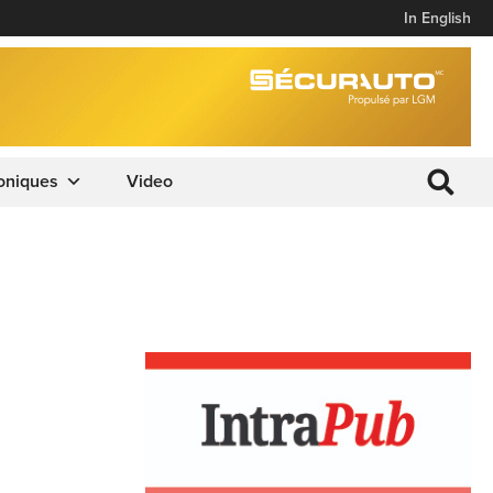
In English
oniques
Video