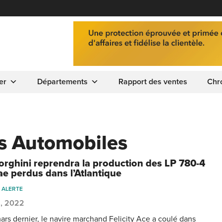
er
Départements
Rapport des ventes
Chr
es Automobiles
rghini reprendra la production des LP 780-4
ae perdus dans l’Atlantique
 ALERTE
8, 2022
mars dernier, le navire marchand Felicity Ace a coulé dans