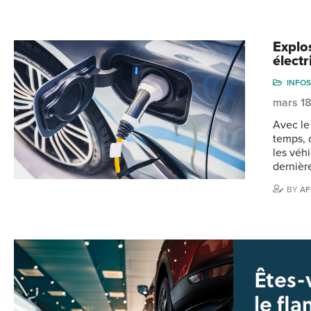
Explo
élect
INFOS
mars 1
Avec le
temps, 
les véh
dernièr
BY
AF