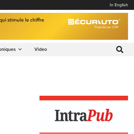
In English
oniques
Video