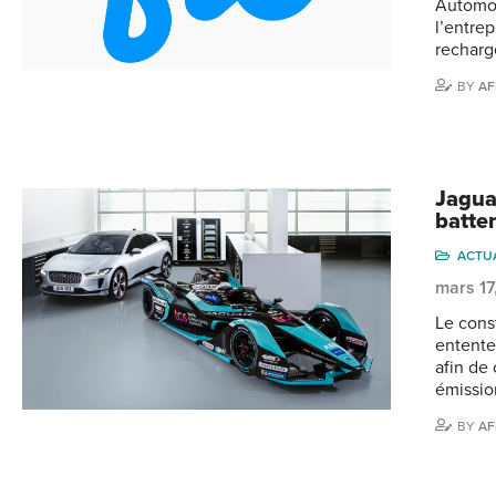
Automob
l’entre
recharg
BY
AF
Jagua
batter
ACTU
mars 17
Le cons
entente
afin de
émissio
BY
AF