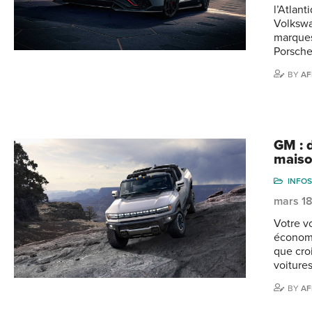
l’Atlan
Volkswa
marques
Porsche
BY
AF
GM : d
mais
INFOS
mars 1
Votre vo
économi
que croi
voiture
BY
AF