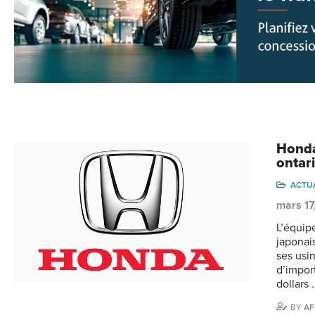
Honda
ontar
ACTU
mars 17
L’équip
japonai
ses usi
d’import
dollars 
BY
AF