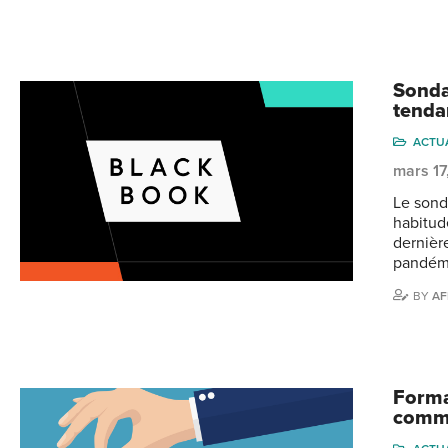
Sonda
tenda
ACTU
mars 17
Le sond
habitud
dernièr
pandémi
BY
AF
Forma
comma