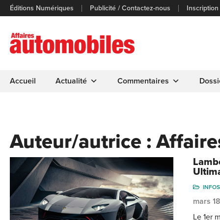
Éditions Numériques
Publicité / Contactez-nous
Inscription
Accueil
Actualité
Commentaires
Dossi
Auteur/autrice :
Affair
Lambo
Ultim
INFOS
mars 1
Le 1er 