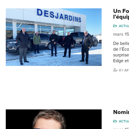
Un Fo
l’équ
ACTU
mars 1
De bell
de l’Éc
surprise
Edge et
BY
AF
Nomin
ACTU