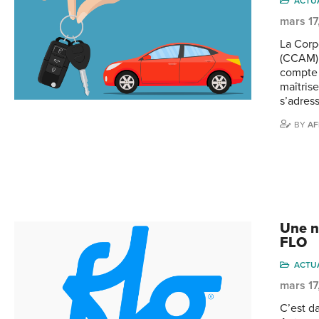
ACTU
mars 17
La Corp
(CCAM) 
compte 
maîtrise
s’adres
BY
AF
Une n
FLO
ACTU
mars 17
C’est d