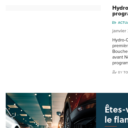
Hydro
progr
ACTU
janvier
Hydro-Q
première
Boucher
avant N
program
BY
TO