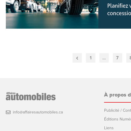
1
…
7
Previous
Page
À propos 
Publicité / Co
info@affairesautomobiles.ca
Éditions Numé
Liens