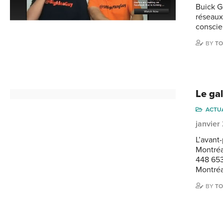
Buick GM
réseaux
conscie
BY
TO
Le ga
ACTU
janvier
L’avant
Montréal
448 653
Montréa
BY
TO