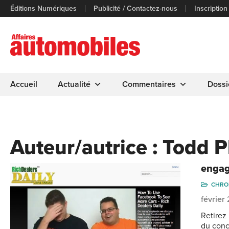
Éditions Numériques
Publicité / Contactez-nous
Inscription
Accueil
Actualité
Commentaires
Dossi
Auteur/autrice :
Todd Ph
engag
CHRO
février
Retirez 
du conc