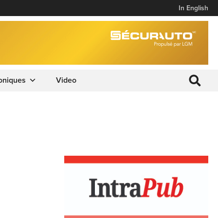
In English
oniques
Video