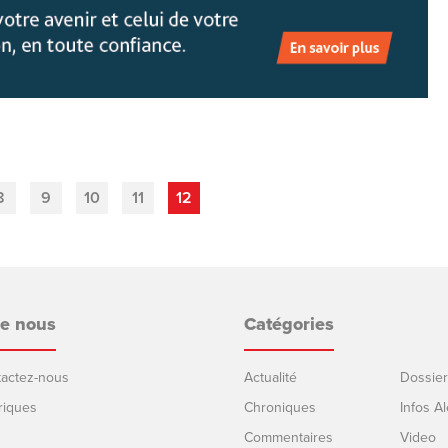
8
9
10
11
12
de nous
Catégories
ntactez-nous
Actualité
Dossier
riques
Chroniques
Infos Al
Commentaires
Video