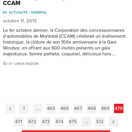
CCAM
ACTUALITÉ
GENERAL
octobre 11, 2013
Le 1er octobre dernier, la Corporation des concessionnaires
d’automobiles de Montréal (CCAM) célébrait un événement
historique, la clôture de son 100e anniversaire à la Gare
Windsor, en offrant aux 600 invités présents un gala
majestueux. Soirée parfaite, coquetel, délicieux hors …
BY
LINDA NADON
1
…
465
466
467
468
469
470
Previous
Page
471
472
473
474
475
…
512
Next
Page