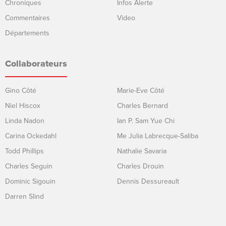
Chroniques
Infos Alerte
Commentaires
Video
Départements
Collaborateurs
Gino Côté
Marie-Eve Côté
Niel Hiscox
Charles Bernard
Linda Nadon
Ian P. Sam Yue Chi
Carina Ockedahl
Me Julia Labrecque-Saliba
Todd Phillips
Nathalie Savaria
Charles Seguin
Charles Drouin
Dominic Sigouin
Dennis Dessureault
Darren Slind