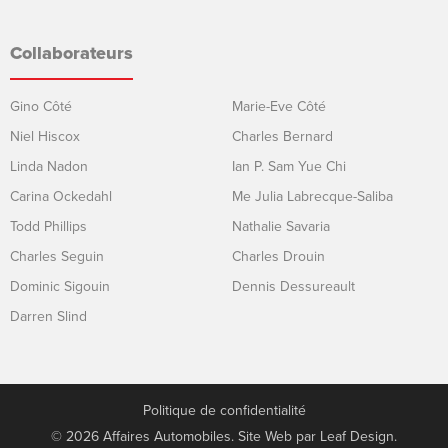
Collaborateurs
Gino Côté
Marie-Eve Côté
Niel Hiscox
Charles Bernard
Linda Nadon
Ian P. Sam Yue Chi
Carina Ockedahl
Me Julia Labrecque-Saliba
Todd Phillips
Nathalie Savaria
Charles Seguin
Charles Drouin
Dominic Sigouin
Dennis Dessureault
Darren Slind
Politique de confidentialité
© 2026 Affaires Automobiles. Site Web par
Leaf Design
.