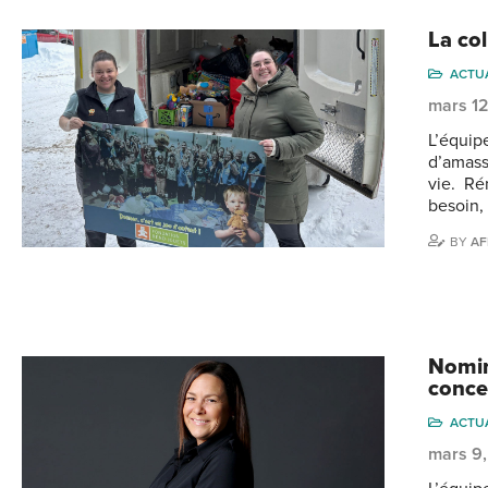
La co
ACTU
mars 1
L’équip
d’amass
vie. Ré
besoin,
BY
AF
Nomin
conce
ACTU
mars 9