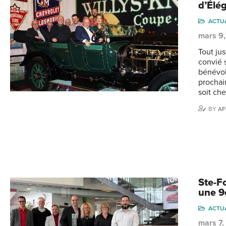
d’Élé
ACTU
mars 9
Tout jus
convié 
bénévol
prochain
soit ch
BY
AF
Ste-F
une 9
ACTU
mars 7