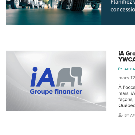
iA Gr
YWC
ACTU
mars 1
À l’occ
mars, i
façons,
Québec,
BY
AF