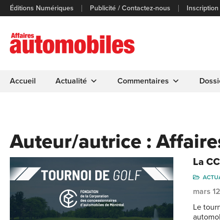
Éditions Numériques
Publicité / Contactez-nous
Inscription
Accueil
Actualité
Commentaires
Dossi
Auteur/autrice :
Affair
La CC
ACTU
mars 1
Le tour
automob