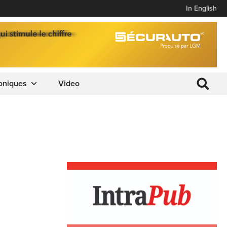
In English
oniques
Video