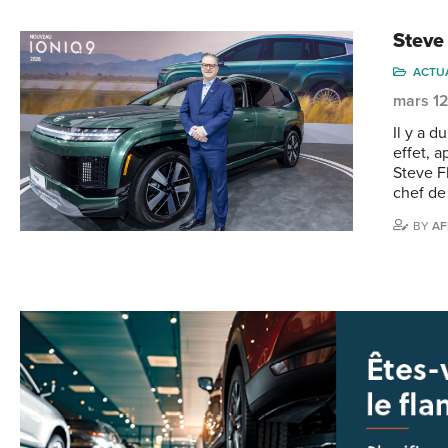
Steve
ACTU
mars 1
Il y a 
effet, 
Steve F
chef de
BY
AF