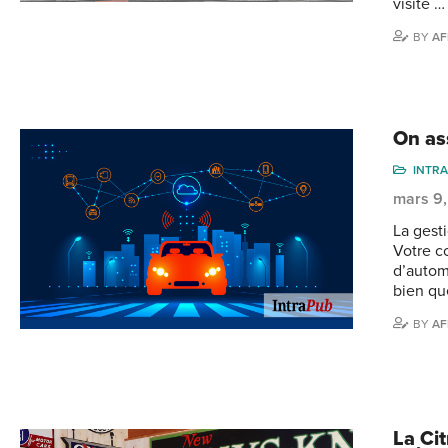
visite …
BY
AF
On as
INTR
mars 9
La gest
Votre c
d’autom
bien qu
BY
AF
La Cit