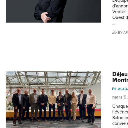
L’équip
d’annon
Ventes 
Ouest d
…
BY
AF
Déjeu
Montr
ACTU
mars 9
Chaque 
l’événe
Salon i
convie 