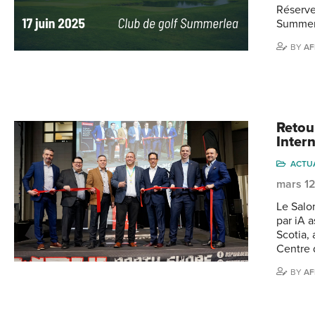
Réserve
Summerl
BY
AF
Retou
Inter
ACTU
mars 1
Le Salo
par iA 
Scotia, 
Centre 
BY
AF