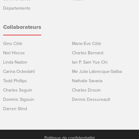
Départements
Collaborateurs
Gino Côté
Marie-Eve Côté
Niel Hiscox
Charles Bernard
Linda Nadon
Ian P. Sam Yue Chi
Carina Ockedahl
Me Julia Labrecque-Saliba
Todd Phillips
Nathalie Savaria
Charles Seguin
Charles Drouin
Dominic Sigouin
Dennis Dessureault
Darren Slind
Politique de confidentialité