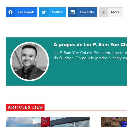
Facebook
Twitter
LinkedIn
More
À propos de Ian P. Sam Yue Ch
Ian P. Sam Yue Chi est Président directe
du Québec. On peut le joindre à isamyu
ARTICLES LIÉS