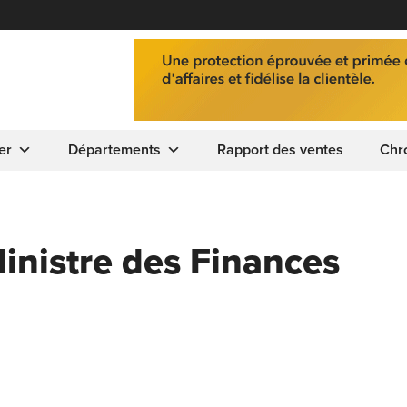
er
Départements
Rapport des ventes
Chr
inistre des Finances