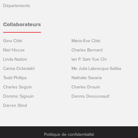
Départements
Collaborateurs
Gino Côté
Marie-Eve Côté
Niel Hiscox
Charles Bernard
Linda Nadon
Ian P. Sam Yue Chi
Carina Ockedahl
Me Julia Labrecque-Saliba
Todd Phillips
Nathalie Savaria
Charles Seguin
Charles Drouin
Dominic Sigouin
Dennis Dessureault
Darren Slind
Politique de confidentialité