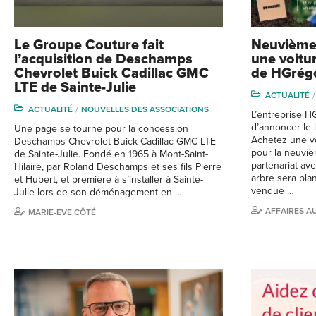
Le Groupe Couture fait
Neuvième
l’acquisition de Deschamps
une voitur
Chevrolet Buick Cadillac GMC
de HGrég
LTE de Sainte-Julie
ACTUALITÉ
ACTUALITÉ
NOUVELLES DES ASSOCIATIONS
L’entreprise H
d’annoncer le
Une page se tourne pour la concession
Achetez une voi
Deschamps Chevrolet Buick Cadillac GMC LTE
pour la neuvi
de Sainte-Julie. Fondé en 1965 à Mont-Saint-
partenariat av
Hilaire, par Roland Deschamps et ses fils Pierre
arbre sera pla
et Hubert, et première à s’installer à Sainte-
vendue …
Julie lors de son déménagement en …
AFFAIRES A
MARIE-EVE CÔTÉ