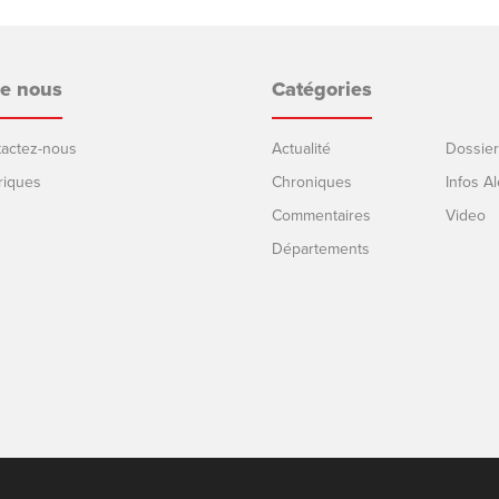
de nous
Catégories
ntactez-nous
Actualité
Dossier
riques
Chroniques
Infos Al
Commentaires
Video
Départements