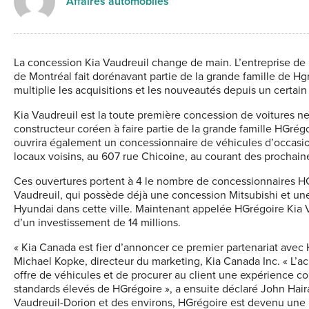
Affaires automobiles
La concession Kia Vaudreuil change de main. L’entreprise de l
de Montréal fait dorénavant partie de la grande famille de Hg
multiplie les acquisitions et les nouveautés depuis un certain
Kia Vaudreuil est la toute première concession de voitures n
constructeur coréen à faire partie de la grande famille HGrég
ouvrira également un concessionnaire de véhicules d’occasio
locaux voisins, au 607 rue Chicoine, au courant des prochai
Ces ouvertures portent à 4 le nombre de concessionnaires H
Vaudreuil, qui possède déjà une concession Mitsubishi et un
Hyundai dans cette ville. Maintenant appelée HGrégoire Kia Va
d’un investissement de 14 millions.
« Kia Canada est fier d’annoncer ce premier partenariat avec 
Michael Kopke, directeur du marketing, Kia Canada Inc. « L’ac
offre de véhicules et de procurer au client une expérience c
standards élevés de HGrégoire », a ensuite déclaré John Hair
Vaudreuil-Dorion et des environs, HGrégoire est devenu une 