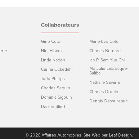
Collaborateurs
Gino Côté
Marie-Eve Côté
erte
Niel Hiscox
Charles Bernard
Linda Nadon
Ian P. Sam Yue Chi
Me Julia Labrecque-
Carina Ockedahl
Saliba
Todd Phillips
Nathalie Savaria
Charles Seguin
Charles Drouin
Dominic Sigouin
Dennis Dessureault
Darren Slind
© 2026 Affaires Automobiles. Site Web par
Leaf Design
.