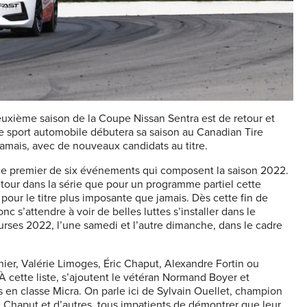
 deuxième saison de la Coupe Nissan Sentra est de retour et
 sport automobile débutera sa saison au Canadian Tire
amais, avec de nouveaux candidats au titre.
 ce premier de six événements qui composent la saison 2022.
tour dans la série que pour un programme partiel cette
pour le titre plus imposante que jamais. Dès cette fin de
 s’attendre à voir de belles luttes s’installer dans le
urses 2022, l’une samedi et l’autre dimanche, dans le cadre
nier, Valérie Limoges, Éric Chaput, Alexandre Fortin ou
cette liste, s’ajoutent le vétéran Normand Boyer et
is en classe Micra. On parle ici de Sylvain Ouellet, champion
c Chaput et d’autres, tous impatients de démontrer que leur