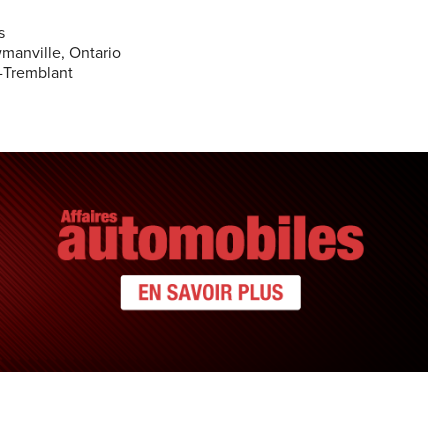
s
manville, Ontario
t-Tremblant