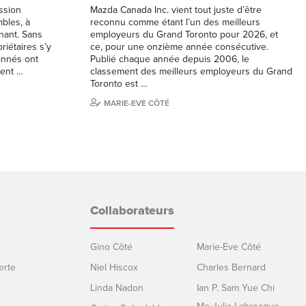
ession
Mazda Canada Inc. vient tout juste d’être
bles, à
reconnu comme étant l’un des meilleurs
nant. Sans
employeurs du Grand Toronto pour 2026, et
iétaires s’y
ce, pour une onzième année consécutive.
ionnés ont
Publié chaque année depuis 2006, le
vent …
classement des meilleurs employeurs du Grand
Toronto est …
MARIE-EVE CÔTÉ
Collaborateurs
Gino Côté
Marie-Eve Côté
erte
Niel Hiscox
Charles Bernard
Linda Nadon
Ian P. Sam Yue Chi