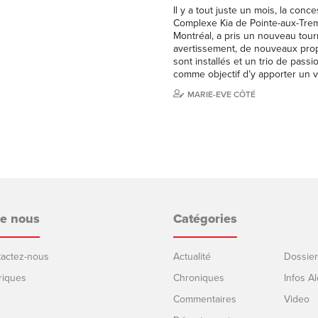
Il y a tout juste un mois, la conc
Complexe Kia de Pointe-aux-Trem
Montréal, a pris un nouveau tour
avertissement, de nouveaux propr
sont installés et un trio de pass
comme objectif d’y apporter un 
MARIE-EVE CÔTÉ
de nous
Catégories
ntactez-nous
Actualité
Dossier
riques
Chroniques
Infos Al
Commentaires
Video