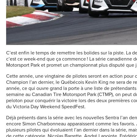
C’est enfin le temps de remettre les bolides sur la piste. La
c’est ce week-end que ça commence ! La série canadienne de
Motorsport Park et promet un championnat plus disputé que j
Cette année, une vingtaine de pilotes seront en action pour
Champion l’an dernier, le Québécois Kevin King ne sera de re
année, ce qui ouvre grand la porte à une liste de prétendants 
semaine au Canadian Tire Motorsport Park (CTMP), on peut donc
peloton pour conquérir la victoire lors des deux premières co
du Victoria Day Weekend SpeedFest.
Déjà présents dans la série avec les nouvelles Sentra l’an der
encore Simon Charbonneau apparaissent comme les favoris. À 
plusieurs pilotes qui évoluaient l’an dernier dans la série, ma
de cette catégorie, Nicolas Barrette, André Lapointe, Frédéri