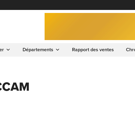
er
Départements
Rapport des ventes
Chr
 CCAM