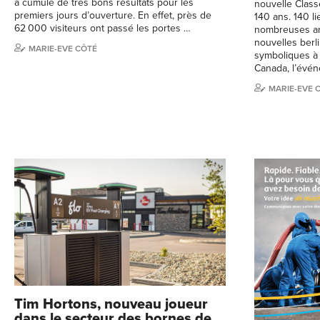
a cumulé de très bons résultats pour les
nouvelle Class
premiers jours d’ouverture. En effet, près de
140 ans. 140 li
62 000 visiteurs ont passé les portes …
nombreuses ann
nouvelles berli
MARIE-EVE CÔTÉ
symboliques à 
Canada, l’évé
MARIE-EVE 
Tim Hortons, nouveau joueur
dans le secteur des bornes de