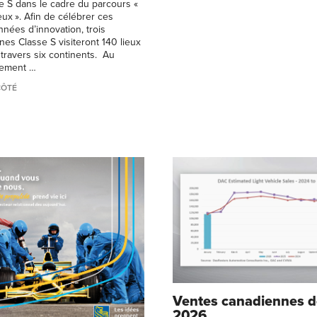
e S dans le cadre du parcours «
eux ». Afin de célébrer ces
ées d’innovation, trois
nes Classe S visiteront 140 lieux
travers six continents. Au
nement …
CÔTÉ
Ventes canadiennes de
2026