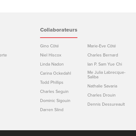
Collaborateurs
Gino Côté
Marie-Eve Côté
erte
Niel Hiscox
Charles Bernard
Linda Nadon
Ian P. Sam Yue Chi
Me Julia Labrecque-
Carina Ockedahl
Saliba
Todd Phillips
Nathalie Savaria
Charles Seguin
Charles Drouin
Dominic Sigouin
Dennis Dessureault
Darren Slind