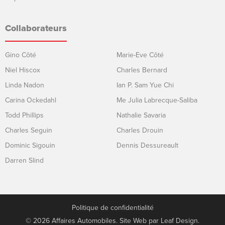
Collaborateurs
Gino Côté
Marie-Eve Côté
Niel Hiscox
Charles Bernard
Linda Nadon
Ian P. Sam Yue Chi
Carina Ockedahl
Me Julia Labrecque-Saliba
Todd Phillips
Nathalie Savaria
Charles Seguin
Charles Drouin
Dominic Sigouin
Dennis Dessureault
Darren Slind
Politique de confidentialité
© 2026 Affaires Automobiles. Site Web par
Leaf Design
.