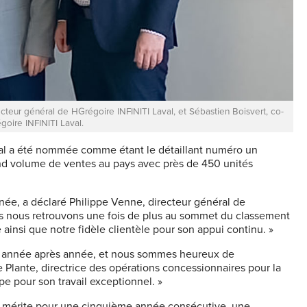
ecteur général de HGrégoire INFINITI Laval, et Sébastien Boisvert, co-
goire INFINITI Laval.
val a été nommée comme étant le détaillant numéro un
and volume de ventes au pays avec près de 450 unités
nnée, a déclaré Philippe Venne, directeur général de
s nous retrouvons une fois de plus au sommet du classement
insi que notre fidèle clientèle pour son appui continu. »
tes année après année, et nous sommes heureux de
lante, directrice des opérations concessionnaires pour la
pe pour son travail exceptionnel. »
 du mérite pour une cinquième année consécutive, une