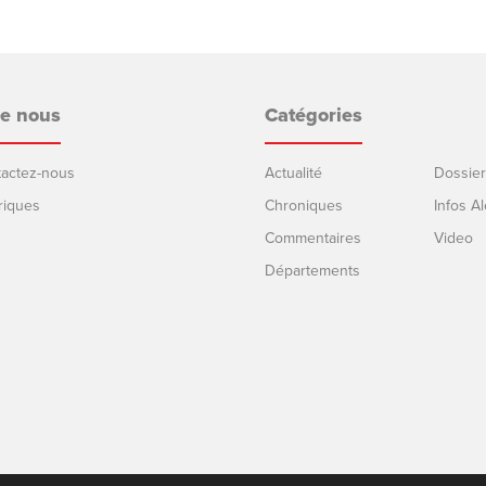
de nous
Catégories
ntactez-nous
Actualité
Dossier
riques
Chroniques
Infos Al
Commentaires
Video
Départements