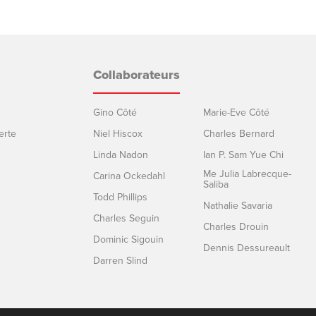
Collaborateurs
Gino Côté
Marie-Eve Côté
erte
Niel Hiscox
Charles Bernard
Linda Nadon
Ian P. Sam Yue Chi
Me Julia Labrecque-
Carina Ockedahl
Saliba
Todd Phillips
Nathalie Savaria
Charles Seguin
Charles Drouin
Dominic Sigouin
Dennis Dessureault
Darren Slind