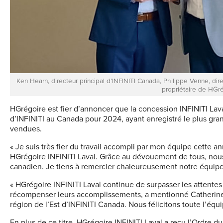
Ken Hearn, directeur principal d’INFINITI Canada, Philippe Venne, dir
propriétaire de HGré
HGrégoire est fier d’annoncer que la concession INFINITI La
d’INFINITI au Canada pour 2024, ayant enregistré le plus gr
vendues.
« Je suis très fier du travail accompli par mon équipe cette a
HGrégoire INFINITI Laval. Grâce au dévouement de tous, nou
canadien. Je tiens à remercier chaleureusement notre équipe a
« HGrégoire INFINITI Laval continue de surpasser les atten
récompenser leurs accomplissements, a mentionné Catherine P
région de l’Est d’INFINITI Canada. Nous félicitons toute l’équi
En plus de ce titre, HGrégoire INFINITI Laval a reçu l’Ordre