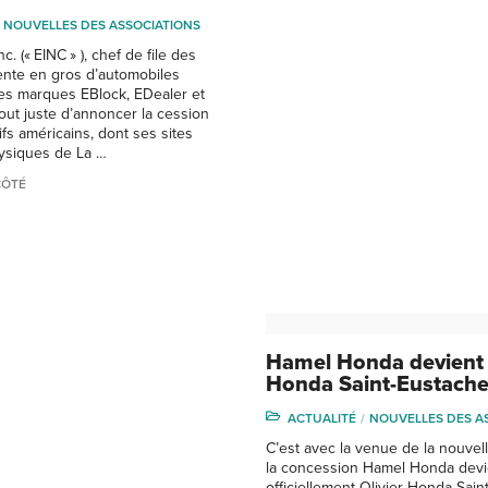
NOUVELLES DES ASSOCIATIONS
c. (« EINC » ), chef de file des
ente en gros d’automobiles
les marques EBlock, EDealer et
tout juste d’annoncer la cession
ifs américains, dont ses sites
ysiques de La …
CÔTÉ
Hamel Honda devient 
Honda Saint-Eustach
ACTUALITÉ
NOUVELLES DES A
C’est avec la venue de la nouve
la concession Hamel Honda devi
officiellement Olivier Honda Sain