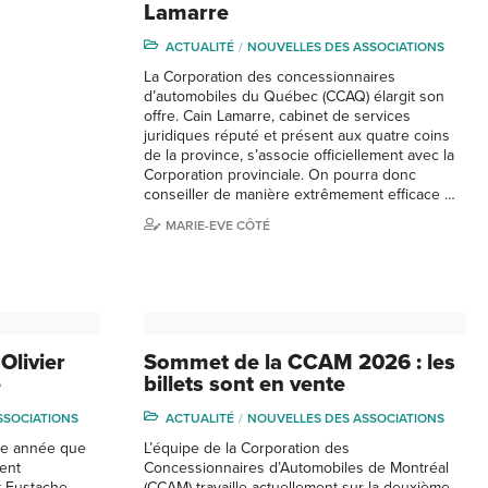
Lamarre
ACTUALITÉ
NOUVELLES DES ASSOCIATIONS
La Corporation des concessionnaires
d’automobiles du Québec (CCAQ) élargit son
offre. Cain Lamarre, cabinet de services
juridiques réputé et présent aux quatre coins
de la province, s’associe officiellement avec la
Corporation provinciale. On pourra donc
conseiller de manière extrêmement efficace …
MARIE-EVE CÔTÉ
Olivier
Sommet de la CCAM 2026 : les
e
billets sont en vente
SSOCIATIONS
ACTUALITÉ
NOUVELLES DES ASSOCIATIONS
lle année que
L’équipe de la Corporation des
ent
Concessionnaires d’Automobiles de Montréal
t-Eustache.
(CCAM) travaille actuellement sur la deuxième