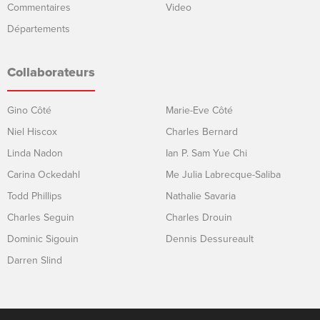
Commentaires
Video
Départements
Collaborateurs
Gino Côté
Marie-Eve Côté
Niel Hiscox
Charles Bernard
Linda Nadon
Ian P. Sam Yue Chi
Carina Ockedahl
Me Julia Labrecque-Saliba
Todd Phillips
Nathalie Savaria
Charles Seguin
Charles Drouin
Dominic Sigouin
Dennis Dessureault
Darren Slind