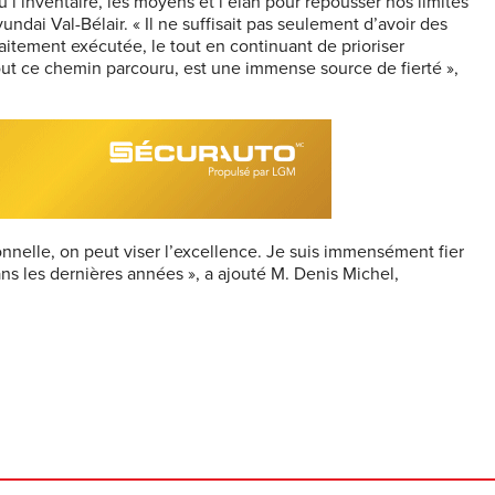
 l’inventaire, les moyens et l’élan pour repousser nos limites
dai Val-Bélair. « Il ne suffisait pas seulement d’avoir des
rfaitement exécutée, le tout en continuant de prioriser
 tout ce chemin parcouru, est une immense source de fierté »,
nnelle, on peut viser l’excellence. Je suis immensément fier
ans les dernières années », a ajouté M. Denis Michel,