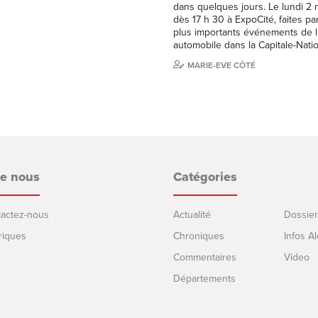
dans quelques jours. Le lundi 2 
dès 17 h 30 à ExpoCité, faites par
plus importants événements de l’
automobile dans la Capitale-Nati
MARIE-EVE CÔTÉ
de nous
Catégories
ntactez-nous
Actualité
Dossier
riques
Chroniques
Infos Al
Commentaires
Video
Départements