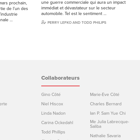
une guerre commerciale qui aura un impact
mars prochain,
immédiat et dévastateur sur le secteur
tie de l’un des
automobile. Tel est le sentiment …
industrie
onale …
PERRY LEFKO AND TODD PHILIPS
Collaborateurs
Gino Côté
Marie-Eve Côté
erte
Niel Hiscox
Charles Bernard
Linda Nadon
Ian P. Sam Yue Chi
Me Julia Labrecque-
Carina Ockedahl
Saliba
Todd Phillips
Nathalie Savaria