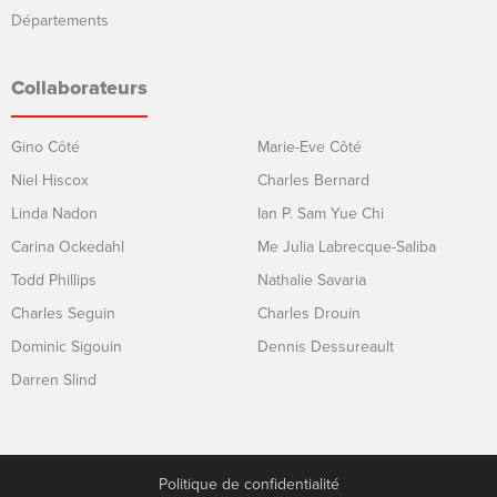
Départements
Collaborateurs
Gino Côté
Marie-Eve Côté
Niel Hiscox
Charles Bernard
Linda Nadon
Ian P. Sam Yue Chi
Carina Ockedahl
Me Julia Labrecque-Saliba
Todd Phillips
Nathalie Savaria
Charles Seguin
Charles Drouin
Dominic Sigouin
Dennis Dessureault
Darren Slind
Politique de confidentialité