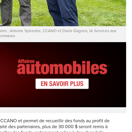
ires ; Antoine Sylvestre, CCANO et Davis Gagnon, iA Services aux
onnaires
a CCANO et permet de recueillir des fonds au profit de
ité des partenaires, plus de 30 000 $ seront remis à