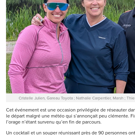
Cristelle Julien, Gareau Toyota ; Nathalie Carpentier, Marsh ; Th
Cet événement est une occasion privilégiée de réseauter dans
le départ malgré une météo qui s’annonçait peu clémente. Fina
l’orage n’étant survenu qu’en fin de parcours.
Un cocktail et un souper réunissant près de 90 personnes ont