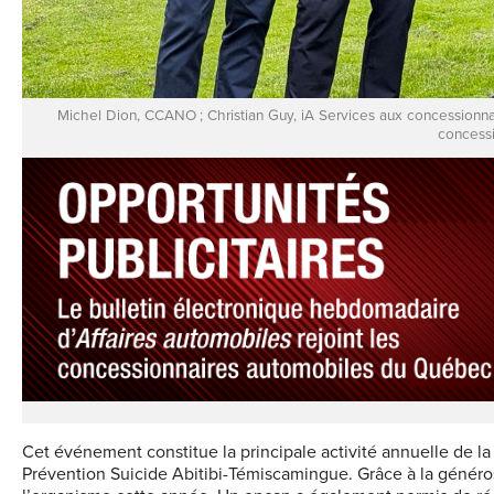
Michel Dion, CCANO ; Christian Guy, iA Services aux concessionna
concessi
Cet événement constitue la principale activité annuelle de l
Prévention Suicide Abitibi-Témiscamingue. Grâce à la généros