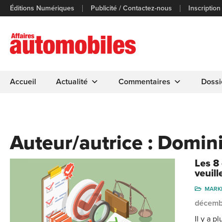
Éditions Numériques
Publicité / Contactez-nous
Inscription
Accueil
Actualité
Commentaires
Dossi
Auteur/autrice :
Domini
Les 8
veuill
MARK
décemb
Il y a 