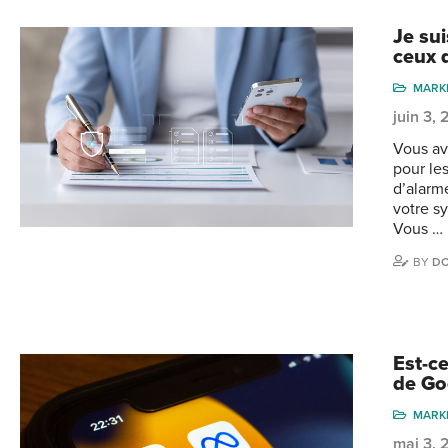
Je su
ceux q
MARK
juin 3,
Vous av
pour le
d’alarm
votre s
Vous …
BY
DO
Est-ce
de Go
MARK
mai 3,