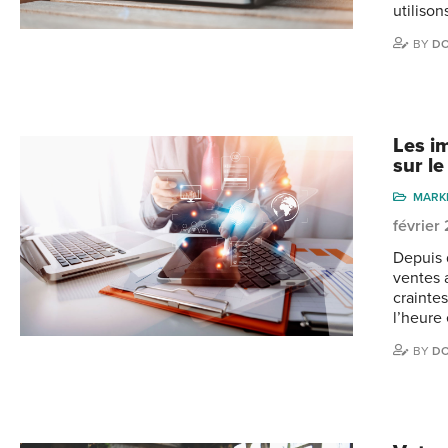
utilison
BY
DO
Les i
sur le
MARK
février
Depuis 
ventes 
crainte
l’heure
BY
DO