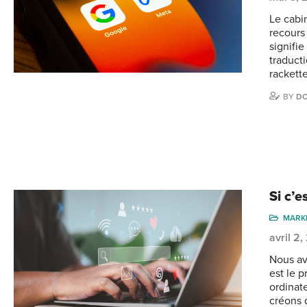
Le cabi
recours
signifi
traduct
rackett
BY
DO
Si c’e
MARK
avril 2
Nous avo
est le p
ordinat
créons 