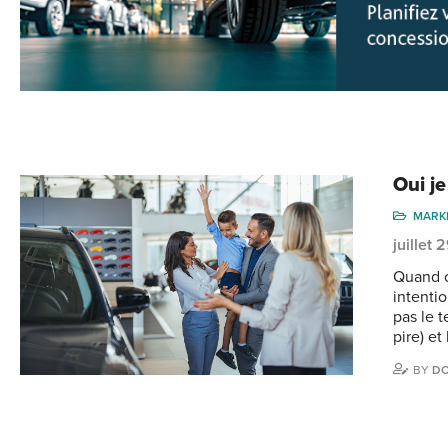
Oui je
MARK
juillet
Quand o
intenti
pas le t
pire) et
BY
DO