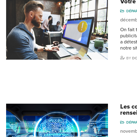
Votre
DÉPA
décemb
On fait
publicit
a détes
notre s
BY
DO
Les c
rense
DÉPA
novemb