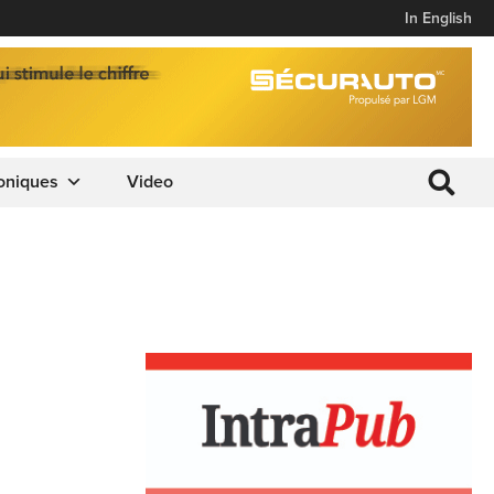
In English
oniques
Video