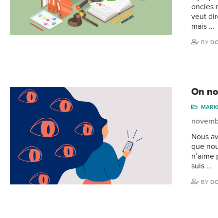
oncles m
veut dir
mais …
BY
DO
On no
MARK
novemb
Nous av
que nou
n’aime p
suis …
BY
DO