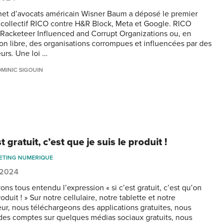
net d’avocats américain Wisner Baum a déposé le premier
 collectif RICO contre H&R Block, Meta et Google. RICO
e Racketeer Influenced and Corrupt Organizations ou, en
ion libre, des organisations corrompues et influencées par des
eurs. Une loi …
MINIC SIGOUIN
st gratuit, c’est que je suis le produit !
ETING NUMERIQUE
, 2024
ns tous entendu l’expression « si c’est gratuit, c’est qu’on
roduit ! » Sur notre cellulaire, notre tablette et notre
eur, nous téléchargeons des applications gratuites, nous
des comptes sur quelques médias sociaux gratuits, nous