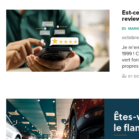
Est-c
revie
MARK
octobre
Je m’en
1999 ! C
vert fo
propres
BY
DO