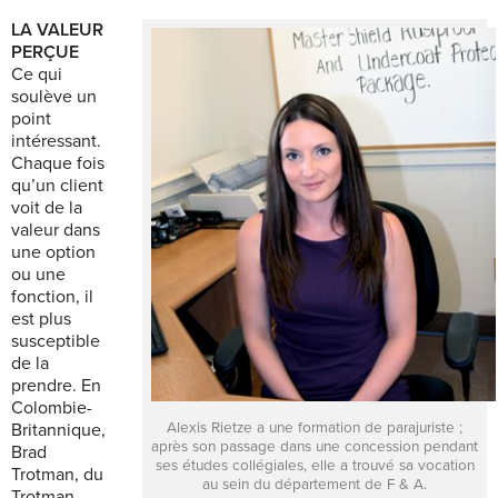
LA VALEUR
PERÇUE
Ce qui
soulève un
point
intéressant.
Chaque fois
qu’un client
voit de la
valeur dans
une option
ou une
fonction, il
est plus
susceptible
de la
prendre. En
Colombie-
Alexis Rietze a une formation de parajuriste ;
Britannique,
après son passage dans une concession pendant
Brad
ses études collégiales, elle a trouvé sa vocation
Trotman, du
au sein du département de F & A.
Trotman