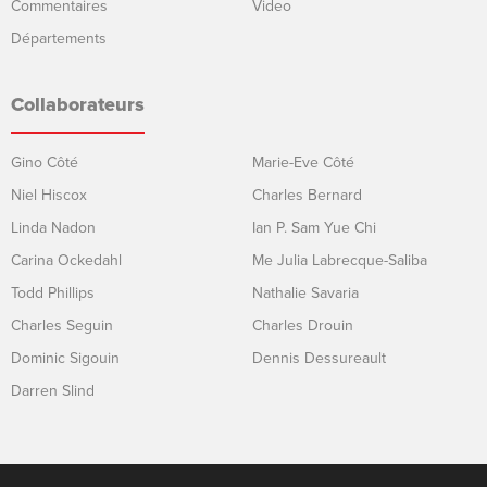
Commentaires
Video
Départements
Collaborateurs
Gino Côté
Marie-Eve Côté
Niel Hiscox
Charles Bernard
Linda Nadon
Ian P. Sam Yue Chi
Carina Ockedahl
Me Julia Labrecque-Saliba
Todd Phillips
Nathalie Savaria
Charles Seguin
Charles Drouin
Dominic Sigouin
Dennis Dessureault
Darren Slind