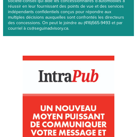
société-conseil qui aide les concessionnaires d’automobiles à
réussir en leur fournissant des points de vue et des services
indépendants confidentiels conçus pour répondre aux
multiples décisions auxquelles sont confrontés les directeurs
des concessions. On peut le joindre au (416)565-9493 et par
courriel à cs@seguinadvisory.ca.